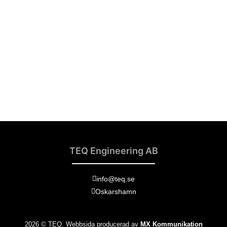
TEQ Engineering AB
info@teq.se
Oskarshamn
2026 © TEQ. Webbsida producerad av
MX Kommunikation